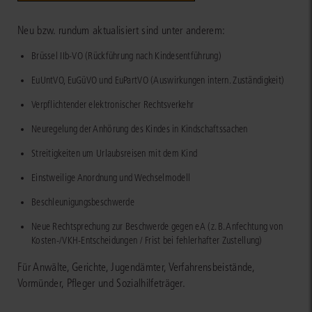
Neu bzw. rundum aktualisiert sind unter anderem:
Brüssel IIb-VO (Rückführung nach Kindesentführung)
EuUntVO, EuGüVO und EuPartVO (Auswirkungen intern. Zuständigkeit)
Verpflichtender elektronischer Rechtsverkehr
Neuregelung der Anhörung des Kindes in Kindschaftssachen
Streitigkeiten um Urlaubsreisen mit dem Kind
Einstweilige Anordnung und Wechselmodell
Beschleunigungsbeschwerde
Neue Rechtsprechung zur Beschwerde gegen eA (z. B. Anfechtung von
Kosten-/VKH-Entscheidungen / Frist bei fehlerhafter Zustellung)
Für Anwälte, Gerichte, Jugendämter, Verfahrensbeistände,
Vormünder, Pfleger und Sozialhilfeträger.