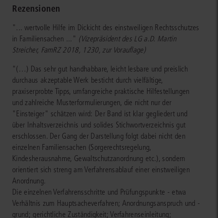
Rezensionen
"... wertvolle Hilfe im Dickicht des einstweiligen Rechtsschutzes
in Familiensachen ..."
(Vizepräsident des LG a.D. Martin
Streicher, FamRZ 2018, 1230, zur Vorauflage)
"(…) Das sehr gut handhabbare, leicht lesbare und preislich
durchaus akzeptable Werk besticht durch vielfältige,
praxiserprobte Tipps, umfangreiche praktische Hilfestellungen
und zahlreiche Musterformulierungen, die nicht nur der
"Einsteiger" schätzen wird: Der Band ist klar gegliedert und
über Inhaltsverzeichnis und solides Stichwortverzeichnis gut
erschlossen. Der Gang der Darstellung folgt dabei nicht den
einzelnen Familiensachen (Sorgerechtsregelung,
Kindesherausnahme, Gewaltschutzanordnung etc.), sondern
orientiert sich streng am Verfahrensablauf einer einstweiligen
Anordnung.
Die einzelnen Verfahrensschritte und Prüfungspunkte - etwa
Verhältnis zum Hauptsacheverfahren; Anordnungsanspruch und -
grund; gerichtliche Zuständigkeit; Verfahrenseinleitung;