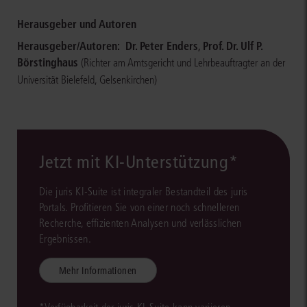
Herausgeber und Autoren
Herausgeber/Autoren:
Dr. Peter Enders
,
Prof. Dr. Ulf P.
Börstinghaus
(Richter am Amtsgericht und Lehrbeauftragter an der
Universität Bielefeld, Gelsenkirchen)
Jetzt mit KI-Unterstützung*
Die juris KI-Suite ist integraler Bestandteil des juris
Portals. Profitieren Sie von einer noch schnelleren
Recherche, effizienten Analysen und verlässlichen
Ergebnissen.
Mehr Informationen