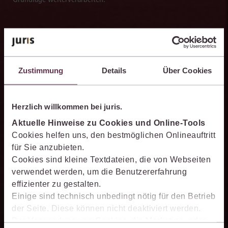
Schneller analysieren
Zustimmung
Details
Über Cookies
Die juris KI-Suite beschleunigt die Analyse komplexer
juristischer Fragestellungen. Sie hilft dabei, Sachverhalte
einzuordnen, Zusammenhänge zu erkennen und belastbare
Herzlich willkommen bei juris.
Ansatzpunkte für die weitere Bearbeitung zu gewinnen. Dabei
Aktuelle Hinweise zu Cookies und Online-Tools
können Sie sich auf die Quellenqualität und die Aktualität des
Cookies helfen uns, den bestmöglichen Onlineauftritt
juris Datenraums verlassen.
für Sie anzubieten.
Cookies sind kleine Textdateien, die von Webseiten
verwendet werden, um die Benutzererfahrung
effizienter zu gestalten.
Einige sind technisch unbedingt nötig für den Betrieb
PromptManager
der Seite. Diese können nicht deaktiviert werden.
Der Verwendung von Cookies, die Marketing- oder
Mit dem persönlichen PromptManager der juris KI-Suite