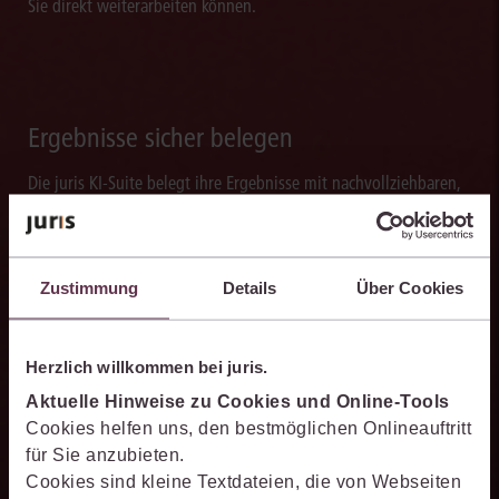
Sie direkt weiterarbeiten können.
Ergebnisse sicher belegen
Die juris KI-Suite belegt ihre Ergebnisse mit nachvollziehbaren,
zitierfähigen Quellenverweisen. So können Sie die Antworten
transparent prüfen, fachlich einordnen und auf einer belastbaren
Grundlage weiterverarbeiten.
Zustimmung
Details
Über Cookies
Herzlich willkommen bei juris.
Schneller analysieren
Aktuelle Hinweise zu Cookies und Online-Tools
Cookies helfen uns, den bestmöglichen Onlineauftritt
Die juris KI-Suite beschleunigt die Analyse komplexer
für Sie anzubieten.
juristischer Fragestellungen. Sie hilft dabei, Sachverhalte
Cookies sind kleine Textdateien, die von Webseiten
einzuordnen, Zusammenhänge zu erkennen und belastbare