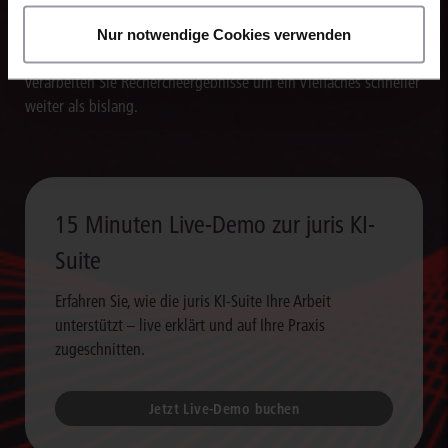
Die juris KI-Suite erstellt in Sekunden Textentwürfe für
Nur notwendige Cookies verwenden
Schriftsätze, Stellungnahmen und andere Dokumente. So
verarbeiten Sie Rechercheergebnisse um ein Vielfaches schneller
weiter als bislang.
15 Minuten Live-Demo zur juris KI-
Suite
Erfahren Sie, wie die juris KI-Suite Ihre Arbeit
unterstützt – live erklärt und auf Ihre Praxis
zugeschnitten.
Jetzt Live-Demo buchen