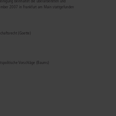
reinigung beinhaltet die überarbeiteten und
vember 2007 in Frankfurt am Main stattgefunden
IS AKADEMIE
ziert und zertifiziert: Online-
ildungen
für Fachanwälte
in allen
ienstrecht
chaftsrecht (Goette)
gen Fachgebieten.
echt
mehr erfahren
spolitische Vorschläge (Baums)
uristen
Online-Produktberater starten
Alle Kontaktmöglichkeiten
echt
 und