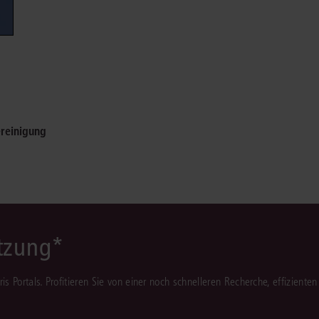
Immaterialgüte
Kanzleimanagement
Zivil- und Zivi
Medizinrecht
Miet- und Wohneigentumsrecht
ereinigung
ützung*
juris Portals. Profitieren Sie von einer noch schnelleren Recherche, effizient