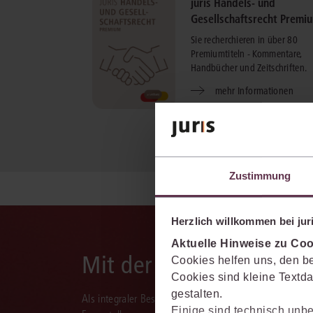
juris Handels- und
Gesellschaftsrecht Premi
Sie recherchieren in über 80
Premiumtiteln - Kommentare,
Handbücher und Zeitschriften.
mehr Informationen
Zustimmung
Herzlich willkommen bei juri
Aktuelle Hinweise zu Coo
Mit der juris KI-Suite d
Cookies helfen uns, den be
Cookies sind kleine Textda
gestalten.
Als integraler Bestandteil des juris Portals unterstützt 
Einige sind technisch unbe