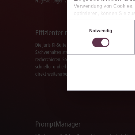
Fragestellungen zu recherchieren, zu analysieren, rele
Verwendung von Cookies, d
optimieren, können Sie zus
sich auch damit einverstan
Einwilligungsauswahl
die USA) übermittelt werde
Notwendig
Effizienter recherchieren
Ihre Einstellungen können 
im Cookiebanner sowie in
Die juris KI-Suite ermöglicht Ihnen, nach ganzen
Sachverhalten statt nur nach Stichworten zu
recherchieren. So finden Sie relevante Inhalte
schneller und erhalten Ergebnisse, mit denen Sie
direkt weiterarbeiten können.
PromptManager