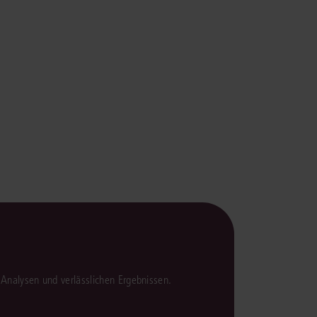
rrecht
lprozessrecht
en Analysen und verlässlichen Ergebnissen.