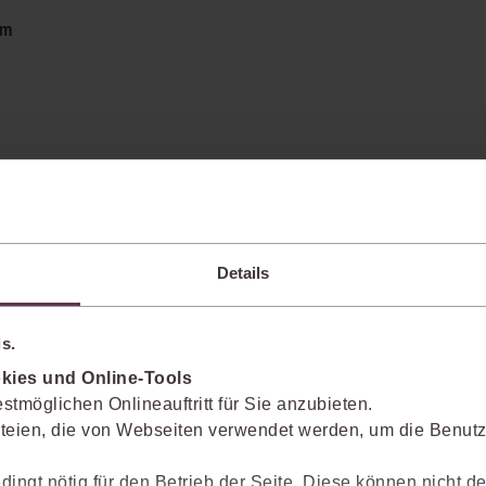
um
Details
s.
kies und Online-Tools
enkt das Wissen mit.
stmöglichen Onlineauftritt für Sie anzubieten.
teien, die von Webseiten verwendet werden, um die Benutze
Sie die juris KI-Suite nicht nur bei der Recherche, sondern auch bei der Weiter
dingt nötig für den Betrieb der Seite. Diese können nicht de