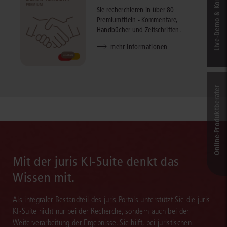
Live‑Demo & Kontakt
Sie recherchieren in über 80
Premiumtiteln - Kommentare,
Handbücher und Zeitschriften.
mehr Informationen
Online-Produkt­berater
Mit der juris KI-Suite denkt das
Wissen mit.
Als integraler Bestandteil des juris Portals unterstützt Sie die juris
KI-Suite nicht nur bei der Recherche, sondern auch bei der
Weiterverarbeitung der Ergebnisse. Sie hilft, bei juristischen