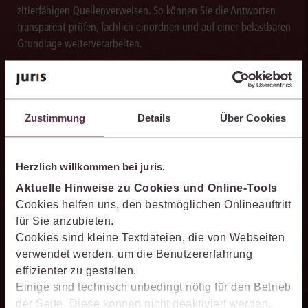
zitierfähigen Quellenverweisen. So können Sie die Antworten
transparent prüfen, fachlich einordnen und auf einer belastbaren
Grundlage weiterverarbeiten.
Zustimmung
Details
Über Cookies
Schneller analysieren
Die juris KI-Suite beschleunigt die Analyse komplexer
Herzlich willkommen bei juris.
juristischer Fragestellungen. Sie hilft dabei, Sachverhalte
einzuordnen, Zusammenhänge zu erkennen und belastbare
Aktuelle Hinweise zu Cookies und Online-Tools
Ansatzpunkte für die weitere Bearbeitung zu gewinnen. Dabei
Cookies helfen uns, den bestmöglichen Onlineauftritt
können Sie sich auf die Quellenqualität und die Aktualität des
für Sie anzubieten.
juris Datenraums verlassen.
Cookies sind kleine Textdateien, die von Webseiten
verwendet werden, um die Benutzererfahrung
effizienter zu gestalten.
Einige sind technisch unbedingt nötig für den Betrieb
der Seite. Diese können nicht deaktiviert werden.