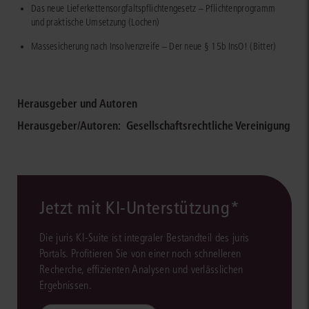
Das neue Lieferkettensorgfaltspflichtengesetz – Pflichtenprogramm
und praktische Umsetzung (Lochen)
Massesicherung nach Insolvenzreife – Der neue § 15b InsO! (Bitter)
Herausgeber und Autoren
Herausgeber/Autoren:
Gesellschaftsrechtliche Vereinigung
Jetzt mit KI-Unterstützung*
Die juris KI-Suite ist integraler Bestandteil des juris
Portals. Profitieren Sie von einer noch schnelleren
Recherche, effizienten Analysen und verlässlichen
Ergebnissen.