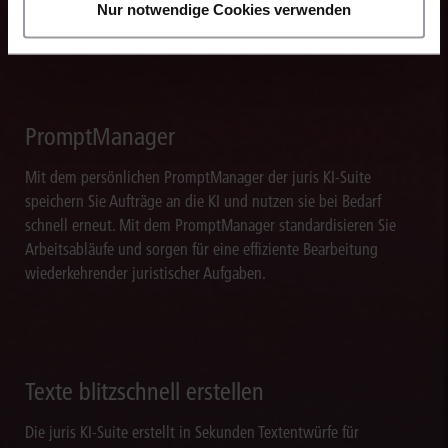
Nur notwendige Cookies verwenden
juris Datenraums verlassen.
PromptManager
Mit dem persönlichen PromptManager der juris KI-Suite
speichern Sie Aufträge an die KI und nutzen sie bei Bedarf
schnell erneut. Mit dem PromptManager standardisieren Sie
Arbeitsabläufe und sorgen für eine effiziente Bearbeitung
wiederkehrender juristischer Aufgaben.
Texte blitzschnell erstellen
Die juris KI-Suite erstellt in Sekunden Textentwürfe für