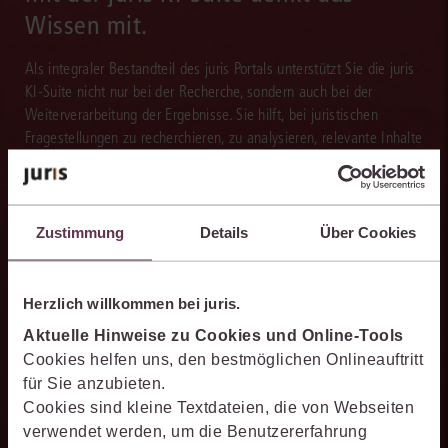
Wissen mit.
Als integraler Bestandteil des juris Portals unterstützt Sie die juris
KI-Suite nicht nur bei der Recherche, sondern auch bei der
Weiterverarbeitung der Ergebnisse. Sie hilft, bei juristischen
Fragestellungen zu recherchieren, zu analysieren, relevante Inhalte
einzuordnen, Argumentationen transparent zu belegen und mit
darauf aufbauenden Textentwürfen viel Zeit zu sparen.
Zustimmung
Details
Über Cookies
Effizienter recherchieren
Herzlich willkommen bei juris.
Die juris KI-Suite ermöglicht Ihnen, nach ganzen Sachverhalten
Aktuelle Hinweise zu Cookies und Online-Tools
statt nur nach Stichworten zu recherchieren. So finden Sie
Cookies helfen uns, den bestmöglichen Onlineauftritt
relevante Inhalte schneller und erhalten Ergebnisse, mit denen
für Sie anzubieten.
Sie direkt weiterarbeiten können.
Cookies sind kleine Textdateien, die von Webseiten
verwendet werden, um die Benutzererfahrung