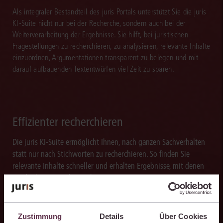
Als integraler Bestandteil des juris Portals unterstützt Sie die juris
KI-Suite nicht nur bei der Recherche, sondern auch bei der
Weiterverarbeitung der Ergebnisse. Sie hilft, bei juristischen
Fragestellungen zu recherchieren, zu analysieren, relevante Inhalte
einzuordnen, Argumentationen transparent zu belegen und mit
darauf aufbauenden Textentwürfen viel Zeit zu sparen.
Effizienter recherchieren
Die juris KI-Suite ermöglicht Ihnen, nach ganzen Sachverhalten
statt nur nach Stichworten zu recherchieren. So finden Sie
relevante Inhalte schneller und erhalten Ergebnisse, mit denen
Sie direkt weiterarbeiten können.
Zustimmung
Details
Über Cookies