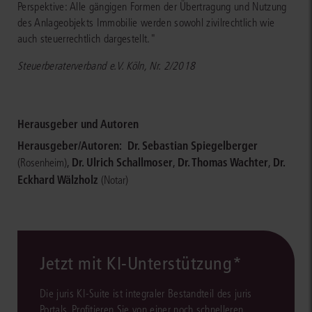
Perspektive: Alle gängigen Formen der Übertragung und Nutzung
des Anlageobjekts Immobilie werden sowohl zivilrechtlich wie
auch steuerrechtlich dargestellt."
Steuerberaterverband e.V. Köln, Nr. 2/2018
Herausgeber und Autoren
Herausgeber/Autoren:
Dr. Sebastian Spiegelberger
,
Dr. Ulrich Schallmoser
,
Dr. Thomas Wachter
,
Dr.
(Rosenheim)
Eckhard Wälzholz
(Notar)
Jetzt mit KI-Unterstützung*
Die juris KI-Suite ist integraler Bestandteil des juris
Portals. Profitieren Sie von einer noch schnelleren