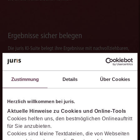
Ergebnisse sicher belegen
Die juris KI-Suite belegt ihre Ergebnisse mit nachvollziehbaren,
zitierfähigen Quellenverweisen. So können Sie die Antworten
transparent prüfen, fachlich einordnen und auf einer belastbaren
Grundlage weiterverarbeiten.
Zustimmung
Details
Über Cookies
Herzlich willkommen bei juris.
Schneller analysieren
Aktuelle Hinweise zu Cookies und Online-Tools
Cookies helfen uns, den bestmöglichen Onlineauftritt
Die juris KI-Suite beschleunigt die Analyse komplexer
für Sie anzubieten.
juristischer Fragestellungen. Sie hilft dabei, Sachverhalte
Cookies sind kleine Textdateien, die von Webseiten
einzuordnen, Zusammenhänge zu erkennen und belastbare