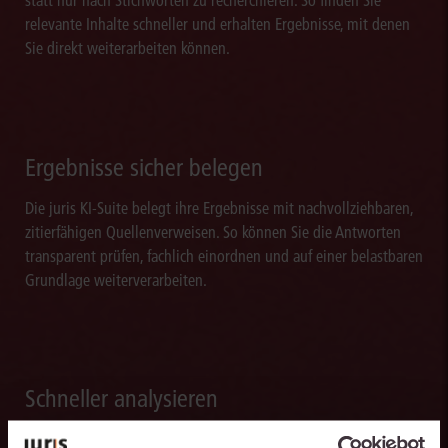
statt nur nach Stichworten zu recherchieren. So finden Sie
relevante Inhalte schneller und erhalten Ergebnisse, mit denen
Sie direkt weiterarbeiten können.
Ergebnisse sicher belegen
Die juris KI-Suite belegt ihre Ergebnisse mit nachvollziehbaren,
zitierfähigen Quellenverweisen. So können Sie die Antworten
transparent prüfen, fachlich einordnen und auf einer belastbaren
Grundlage weiterverarbeiten.
Schneller analysieren
Die juris KI-Suite beschleunigt die Analyse komplexer