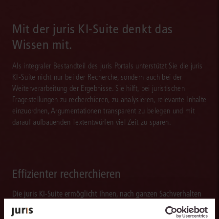
Mit der juris KI-Suite denkt das
Wissen mit.
Als integraler Bestandteil des juris Portals unterstützt Sie die juris
KI-Suite nicht nur bei der Recherche, sondern auch bei der
Weiterverarbeitung der Ergebnisse. Sie hilft, bei juristischen
Fragestellungen zu recherchieren, zu analysieren, relevante Inhalte
einzuordnen, Argumentationen transparent zu belegen und mit
darauf aufbauenden Textentwürfen viel Zeit zu sparen.
Effizienter recherchieren
Die juris KI-Suite ermöglicht Ihnen, nach ganzen Sachverhalten
statt nur nach Stichworten zu recherchieren. So finden Sie
relevante Inhalte schneller und erhalten Ergebnisse, mit denen