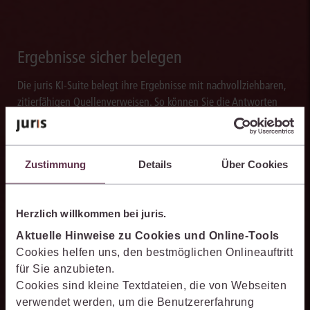
Ergebnisse sicher belegen
Die juris KI-Suite belegt ihre Ergebnisse mit nachvollziehbaren,
zitierfähigen Quellenverweisen. So können Sie die Antworten
transparent prüfen, fachlich einordnen und auf einer belastbaren
Grundlage weiterverarbeiten.
Zustimmung
Details
Über Cookies
Herzlich willkommen bei juris.
Schneller analysieren
Aktuelle Hinweise zu Cookies und Online-Tools
Die juris KI-Suite beschleunigt die Analyse komplexer
Cookies helfen uns, den bestmöglichen Onlineauftritt
juristischer Fragestellungen. Sie hilft dabei, Sachverhalte
für Sie anzubieten.
einzuordnen, Zusammenhänge zu erkennen und belastbare
Cookies sind kleine Textdateien, die von Webseiten
Ansatzpunkte für die weitere Bearbeitung zu gewinnen. Dabei
verwendet werden, um die Benutzererfahrung