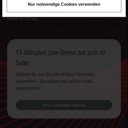
Nur notwendige Cookies verwenden
Schriftsätze, Stellungnahmen und andere Dokumente. So
verarbeiten Sie Rechercheergebnisse um ein Vielfaches schneller
weiter als bislang.
15 Minuten Live-Demo zur juris KI-
Suite
Erfahren Sie, wie die juris KI-Suite Ihre Arbeit
unterstützt – live erklärt und auf Ihre Praxis
zugeschnitten.
Jetzt Live-Demo buchen