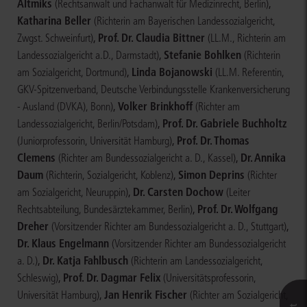
Altmiks
,
(Rechtsanwalt und Fachanwalt für Medizinrecht, Berlin)
Katharina Beller
(Richterin am Bayerischen Landessozialgericht,
,
Prof. Dr. Claudia Bittner
Zwgst. Schweinfurt)
(LL.M., Richterin am
,
Stefanie Bohlken
Landessozialgericht a.D., Darmstadt)
(Richterin
,
Linda Bojanowski
am Sozialgericht, Dortmund)
(LL.M. Referentin,
GKV-Spitzenverband, Deutsche Verbindungsstelle Krankenversicherung
,
Volker Brinkhoff
- Ausland (DVKA), Bonn)
(Richter am
,
Prof. Dr. Gabriele Buchholtz
Landessozialgericht, Berlin/Potsdam)
,
Prof. Dr. Thomas
(Juniorprofessorin, Universität Hamburg)
Clemens
,
Dr. Annika
(Richter am Bundessozialgericht a. D., Kassel)
Daum
,
Simon Deprins
(Richterin, Sozialgericht, Koblenz)
(Richter
,
Dr. Carsten Dochow
am Sozialgericht, Neuruppin)
(Leiter
,
Prof. Dr. Wolfgang
Rechtsabteilung, Bundesärztekammer, Berlin)
Dreher
,
(Vorsitzender Richter am Bundessozialgericht a. D., Stuttgart)
Dr. Klaus Engelmann
(Vorsitzender Richter am Bundessozialgericht
,
Dr. Katja Fahlbusch
a. D.)
(Richterin am Landessozialgericht,
,
Prof. Dr. Dagmar Felix
Schleswig)
(Universitätsprofessorin,
,
Jan Henrik Fischer
Universität Hamburg)
(Richter am Sozialgericht,