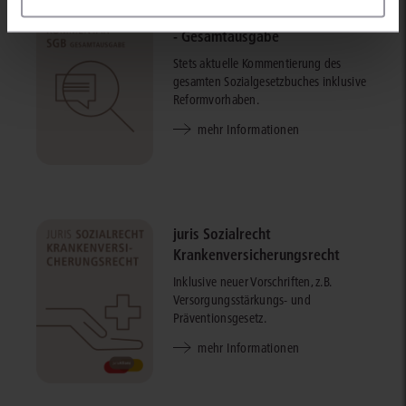
juris PraxisKommentar SGB
- Gesamtausgabe
Stets aktuelle Kommentierung des
gesamten Sozialgesetzbuches inklusive
Reformvorhaben.
mehr Informationen
juris Sozialrecht
Krankenversicherungsrecht
Inklusive neuer Vorschriften, z.B.
Versorgungsstärkungs- und
Präventionsgesetz.
mehr Informationen