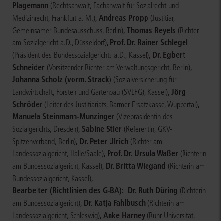
Plagemann
(Rechtsanwalt, Fachanwalt für Sozialrecht und
,
Andreas Propp
Medizinrecht, Frankfurt a. M.)
(Justitiar,
,
Thomas Reyels
Gemeinsamer Bundesausschuss, Berlin)
(Richter
,
Prof. Dr. Rainer Schlegel
am Sozialgericht a.D., Düsseldorf)
,
Dr. Egbert
(Präsident des Bundessozialgerichts a.D., Kassel)
Schneider
,
(Vorsitzender Richter am Verwaltungsgericht, Berlin)
Johanna Scholz (vorm. Strack)
(Sozialversicherung für
,
Jörg
Landwirtschaft, Forsten und Gartenbau (SVLFG), Kassel)
Schröder
,
(Leiter des Justitiariats, Barmer Ersatzkasse, Wuppertal)
Manuela Steinmann-Munzinger
(Vizepräsidentin des
,
Sabine Stier
Sozialgerichts, Dresden)
(Referentin, GKV-
,
Dr. Peter Ulrich
Spitzenverband, Berlin)
(Richter am
,
Prof. Dr. Ursula Waßer
Landessozialgericht, Halle/Saale)
(Richterin
,
Dr. Britta Wiegand
am Bundessozialgericht, Kassel)
(Richterin am
,
Bundessozialgericht, Kassel)
Bearbeiter (Richtlinien des G-BA):
Dr. Ruth Düring
(Richterin
,
Dr. Katja Fahlbusch
am Bundessozialgericht)
(Richterin am
,
Anke Harney
Landessozialgericht, Schleswig)
(Ruhr-Universität,