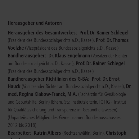
Herausgeber und Autoren
Herausgeber des Gesamtwerkes:
Prof. Dr. Rainer Schlegel
,
Prof. Dr. Thomas
(Präsident des Bundessozialgerichts a.D., Kassel)
Voelzke
(Vizepräsident des Bundessozialgerichts a.D., Kassel)
Bandherausgeber:
Dr. Klaus Engelmann
(Vorsitzender Richter
,
Prof. Dr. Rainer Schlegel
am Bundessozialgericht a. D., Kassel)
(Präsident des Bundessozialgerichts a.D., Kassel)
Bandherausgeber Richtlinien des G-BA:
Prof. Dr. Ernst
Hauck
,
Dr.
(Vorsitzender Richter am Bundessozialgericht a.D., Kassel)
med. Regina Klakow-Franck, M.A.
(Fachärztin für Gynäkologie
und Geburtshilfe, Berlin)
(Ehem. Stv. Institutsleiterin, IQTIG - Institut
für Qualitätssicherung und Transparenz im Gesundheitswesen)
(Unparteiisches Mitglied des Gemeinsamen Bundesausschusses
2012 bis 2018)
Bearbeiter:
Katrin Albers
,
Christoph
(Rechtsanwältin, Berlin)