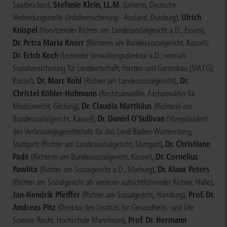
,
Stefanie Klein, LL.M.
Saarbrücken)
(Leiterin, Deutsche
,
Ulrich
Verbindungsstelle Unfallversicherung - Ausland, Duisburg)
Knispel
,
(Vorsitzender Richter am Landessozialgericht a.D., Essen)
Dr. Petra Maria Knorr
,
(Richterin am Bundessozialgericht, Kassel)
Dr. Erich Koch
(Leitender Verwaltungsdirektor a.D., vormals
Sozialversicherung für Landwirtschaft, Forsten und Gartenbau (SVLFG),
,
Dr. Marc Kohl
,
Dr.
Kassel)
(Richter am Landessozialgericht)
Christel Köhler-Hohmann
(Rechtsanwältin, Fachanwältin für
,
Dr. Claudia Matthäus
Medizinrecht, Gilching)
(Richterin am
,
Dr. Daniel O'Sullivan
Bundessozialgericht, Kassel)
(Vizepräsident
des Verfassungsgerichtshofs für das Land Baden-Württemberg,
,
Dr. Christiane
Stuttgart)
(Richter am Landessozialgericht, Stuttgart)
Padé
,
Dr. Cornelius
(Richterin am Bundessozialgericht, Kassel)
Pawlita
,
Dr. Klaus Peters
(Richter am Sozialgericht a.D., Marburg)
,
(Richter am Sozialgericht als weiterer aufsichtführender Richter, Halle)
Jan-Hendrik Pfeiffer
,
Prof. Dr.
(Richter am Sozialgericht, Hamburg)
Andreas Pitz
(Direktor des Instituts für Gesundheits- und Life
,
Prof. Dr. Hermann
Science-Recht, Hochschule Mannheim)