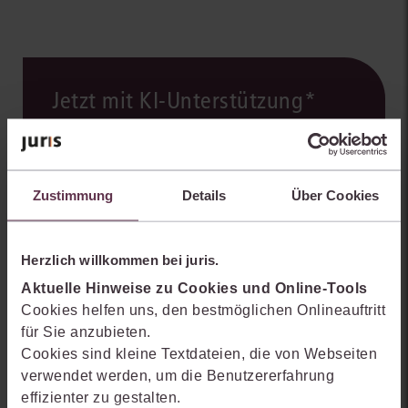
Jetzt mit KI-Unterstützung*
Die juris KI-Suite ist integraler Bestandteil des juris
Portals. Profitieren Sie von einer noch schnelleren
Recherche, effizienten Analysen und verlässlichen
Zustimmung
Details
Über Cookies
Ergebnissen.
Mehr Informationen
Herzlich willkommen bei juris.
Aktuelle Hinweise zu Cookies und Online-Tools
*Verfügbarkeit der juris KI-Suite kann variieren.
Cookies helfen uns, den bestmöglichen Onlineauftritt
Separates Angebot erforderlich.
für Sie anzubieten.
Cookies sind kleine Textdateien, die von Webseiten
verwendet werden, um die Benutzererfahrung
effizienter zu gestalten.