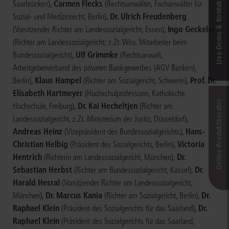
Live‑Demo & Kontakt
,
Carmen Flecks
Saarbrücken)
(Rechtsanwältin, Fachanwältin für
,
Dr. Ulrich Freudenberg
Sozial- und Medizinrecht, Berlin)
,
Ingo Geckeler
(Vorsitzender Richter am Landessozialgericht, Essen)
(Richter am Landessozialgericht; z.Zt. Wiss. Mitarbeiter beim
,
Ulf Grimmke
Bundessozialgericht)
(Rechtsanwalt,
Arbeitgeberverband des privaten Bankgewerbes (AGV Banken),
,
Klaus Hampel
,
Prof. Dr.
Berlin)
(Richter am Sozialgericht, Schwerin)
Elisabeth Hartmeyer
(Hochschulprofessorin, Katholische
Online-Produkt­berater
,
Dr. Kai Hecheltjen
Hochschule, Freiburg)
(Richter am
,
Landessozialgericht, z.Zt. Ministerium der Justiz, Düsseldorf)
Andreas Heinz
,
Hans-
(Vizepräsident des Bundessozialgerichts)
Christian Helbig
,
Victoria
(Präsident des Sozialgerichts, Berlin)
Hentrich
,
Dr.
(Richterin am Landessozialgericht, München)
Sebastian Herbst
,
Dr.
(Richter am Bundessozialgericht, Kassel)
Harald Hesral
(Vorsitzender Richter am Landessozialgericht,
,
Dr. Marcus Kania
,
Dr.
München)
(Richter am Sozialgericht, Berlin)
Raphael Klein
,
Dr.
(Präsident des Sozialgerichts für das Saarland)
Raphael Klein
(Präsident des Sozialgerichts für das Saarland,