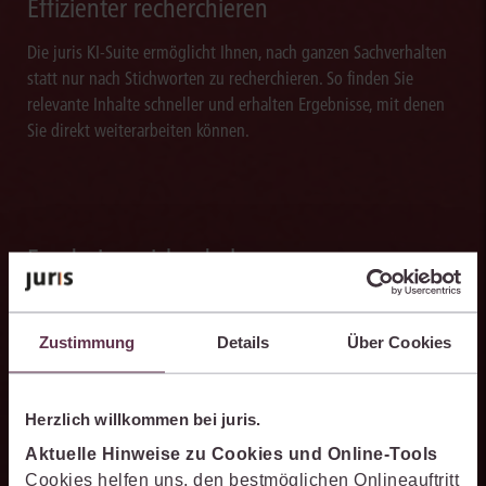
Effizienter recherchieren
Die juris KI-Suite ermöglicht Ihnen, nach ganzen Sachverhalten
statt nur nach Stichworten zu recherchieren. So finden Sie
relevante Inhalte schneller und erhalten Ergebnisse, mit denen
Sie direkt weiterarbeiten können.
Ergebnisse sicher belegen
Die juris KI-Suite belegt ihre Ergebnisse mit nachvollziehbaren,
zitierfähigen Quellenverweisen. So können Sie die Antworten
Zustimmung
Details
Über Cookies
transparent prüfen, fachlich einordnen und auf einer belastbaren
Grundlage weiterverarbeiten.
Herzlich willkommen bei juris.
Aktuelle Hinweise zu Cookies und Online-Tools
Cookies helfen uns, den bestmöglichen Onlineauftritt