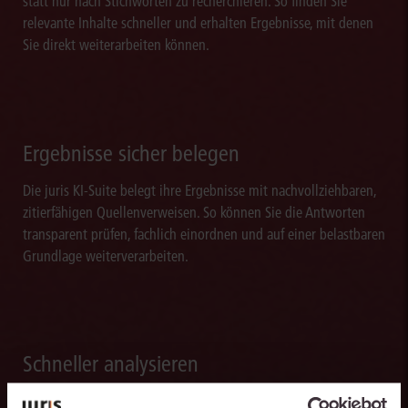
statt nur nach Stichworten zu recherchieren. So finden Sie
relevante Inhalte schneller und erhalten Ergebnisse, mit denen
Sie direkt weiterarbeiten können.
Ergebnisse sicher belegen
Die juris KI-Suite belegt ihre Ergebnisse mit nachvollziehbaren,
zitierfähigen Quellenverweisen. So können Sie die Antworten
transparent prüfen, fachlich einordnen und auf einer belastbaren
Grundlage weiterverarbeiten.
Schneller analysieren
Die juris KI-Suite beschleunigt die Analyse komplexer