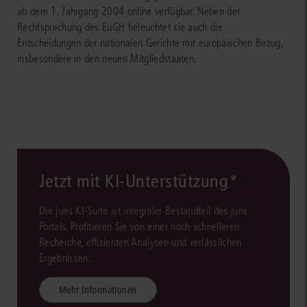
ab dem 1. Jahrgang 2004 online verfügbar. Neben der
Rechtsprechung des EuGH beleuchtet sie auch die
Entscheidungen der nationalen Gerichte mit europäischen Bezug,
insbesondere in den neuen Mitgliedstaaten.
Jetzt mit KI-Unterstützung*
Die juris KI-Suite ist integraler Bestandteil des juris
Portals. Profitieren Sie von einer noch schnelleren
Recherche, effizienten Analysen und verlässlichen
Ergebnissen.
Mehr Informationen