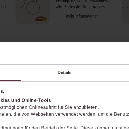
 mit
Beteiligten sowie Informationen zu
 und
allen Stufen des Strafprozesses.
mehr Informationen
t
ts-,
Details
s.
kies und Online-Tools
stmöglichen Onlineauftritt für Sie anzubieten.
teien, die von Webseiten verwendet werden, um die Benutze
dingt nötig für den Betrieb der Seite. Diese können nicht de