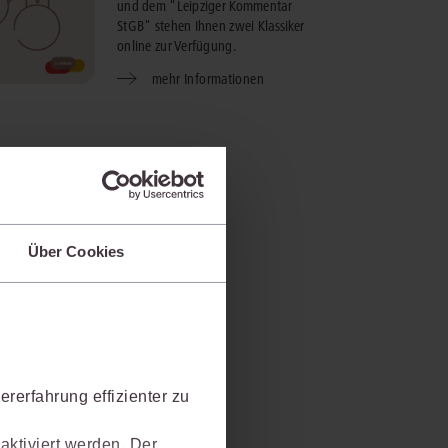
und dem "Leipziger Kommentar
StGB" stehen Ihnen zwei Klassiker
online zur Verfügung.
mehr Informationen
Über Cookies
rerfahrung effizienter zu
aktiviert werden. Der