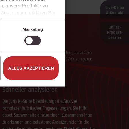
n, unsere Produkte zu
Live‑Demo
& Kontakt
er Zustimmung erklären Sie
rweise in Drittländer (z.B.
isen.
Online-
Marketing
Produkt­
e unter den Einstellungen
berater
verarbeitung der Ergebnisse. Sie hilft, bei juristischen
 darauf aufbauenden Textentwürfen viel Zeit zu sparen.
ALLES AKZEPTIEREN
Schneller analysieren
Die juris KI-Suite beschleunigt die Analyse
komplexer juristischer Fragestellungen. Sie hilft
dabei, Sachverhalte einzuordnen, Zusammenhänge
zu erkennen und belastbare Ansatzpunkte für die
weitere Bearbeitung zu gewinnen. Dabei können Sie