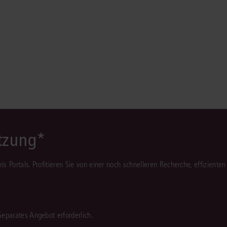
Immaterialgüte
Kanzleimanagement
Zivil- und Zivi
Medizinrecht
Miet- und Wohneigentumsrecht
ützung*
juris Portals. Profitieren Sie von einer noch schnelleren Recherche, effizient
 Separates Angebot erforderlich.