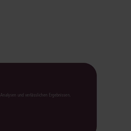
rrecht
lprozessrecht
en Analysen und verlässlichen Ergebnissen.