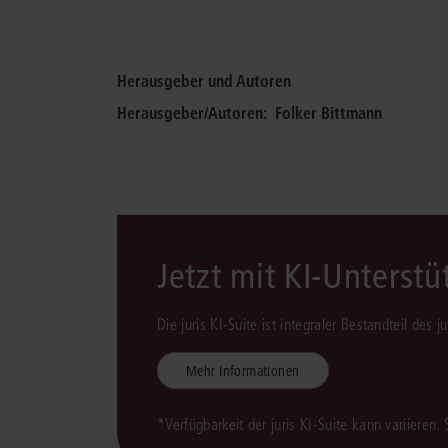
Herausgeber und Autoren
Herausgeber/Autoren:
Folker Bittmann
Jetzt mit KI-Unterst
Die juris KI-Suite ist integraler Bestandteil des 
Mehr Informationen
*Verfügbarkeit der juris KI-Suite kann variieren.