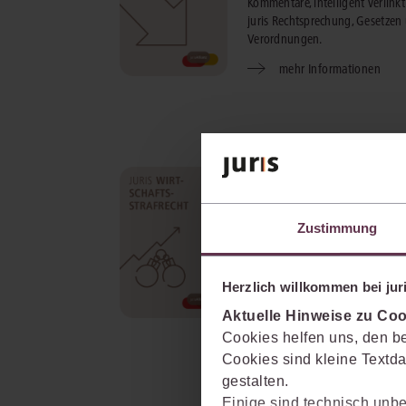
Kommentare, intelligent verlinkt
juris Rechtsprechung, Gesetzen
Verordnungen.
mehr Informationen
juris Wirtschaftsstrafrech
Mit führenden Werken zum Arbei
Insolvenz-, und Steuerstrafrecht
Zustimmung
navigieren Sie sicher durch die
vielschichtige Materie des
Wirtschaftsstrafrechts.
Herzlich willkommen bei juri
mehr Informationen
Aktuelle Hinweise zu Coo
Cookies helfen uns, den be
Cookies sind kleine Textda
gestalten.
Einige sind technisch unbe