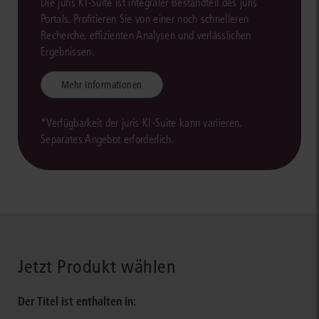
Die juris KI-Suite ist integraler Bestandteil des juris
Portals. Profitieren Sie von einer noch schnelleren
Recherche, effizienten Analysen und verlässlichen
Ergebnissen.
Mehr Informationen
*Verfügbarkeit der juris KI-Suite kann variieren.
Separates Angebot erforderlich.
Jetzt Produkt wählen
Der Titel ist enthalten in: