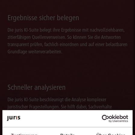
Ergebnisse sicher belegen
Die juris KI-Suite belegt ihre Ergebnisse mit nachvollziehbaren,
zitierfähigen Quellenverweisen. So können Sie die Antworten
transparent prüfen, fachlich einordnen und auf einer belastbaren
Grundlage weiterverarbeiten.
Schneller analysieren
Die juris KI-Suite beschleunigt die Analyse komplexer
juristischer Fragestellungen. Sie hilft dabei, Sachverhalte
einzuordnen, Zusammenhänge zu erkennen und belastbare
Ansatzpunkte für die weitere Bearbeitung zu gewinnen. Dabei
können Sie sich auf die Quellenqualität und die Aktualität des