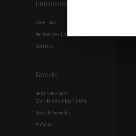
Unternehmen
In der darauffolgenden Ansicht wähle bitte ei
Klicke dann auf weiter.
Über juris
Partner der jurisAllianz
Karriere
Kontakt
In der darauffolgenden Ansicht wähle bitte ei
0681 5866-4422
weiter
Klicke dann auf
.
Mo - Fr von 8 bis 18 Uhr
Kontaktformular
Anfahrt
Danach wird dir eine Schaltfläche angezeigt, u