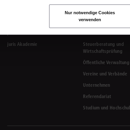
Produkte
Branchen
Immaterialgüte
Kanzleimanagement
ne Universität mittels Dropdown-Menü aus. Wähle anschließend deinen ang
Nur notwendige Cookies
Zivil- und Zivi
verwenden
juris Recht
Rechtsanwaltskanzlei
Medizinrecht
juris Business
Notariat
Miet- und Wohneigentumsrecht
juris Akademie
Steuerberatung und
Wirtschaftsprüfung
Öffentliche Verwaltung
Vereine und Verbände
Unternehmen
ne Universität mittels Dropdown-Menü aus. Wähle anschließend deinen ang
Referendariat
Studium und Hochschu
m dich mit deinem Google-Konto anzumelden. Klicke diese an.