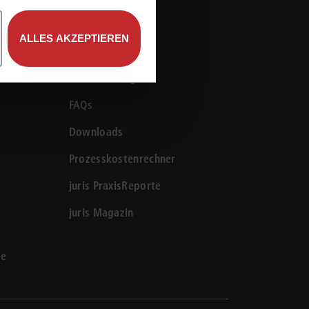
Services
rrecht
estrebten Abschluss mittels Dropdown-Menü aus.
lprozessrecht
ALLES AKZEPTIEREN
Schulungen
Veranstaltungen
FAQs
Downloads
Prozesskostenrechner
juris PraxisReporte
estrebten Abschluss mittels Dropdown-Menü aus.
juris Magazin
le