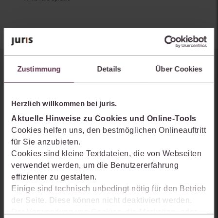
Zustimmung
Details
Über Cookies
Sie kennen juris noch nicht?
Erhalten Sie einen Einblick, wie juris das Rechts- und
Herzlich willkommen bei juris.
Praxiswissensmanagement der Zukunft gestaltet, welche
Möglichkeiten Ihnen das juris Portal bietet und wie mit juris Ihre
Aktuelle Hinweise zu Cookies und Online-Tools
Arbeitsprozesse einfacher und effizienter werden.
Cookies helfen uns, den bestmöglichen Onlineauftritt
für Sie anzubieten.
Cookies sind kleine Textdateien, die von Webseiten
verwendet werden, um die Benutzererfahrung
effizienter zu gestalten.
Einige sind technisch unbedingt nötig für den Betrieb
der Seite. Diese können nicht deaktiviert werden.
Der Verwendung von Cookies, die Marketing- oder