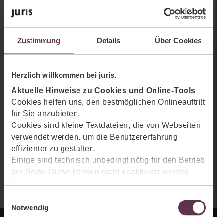
Sie kennen juris noch nicht?
Erhalten Sie einen Einblick, wie juris das Rechts- und
Zustimmung
Details
Über Cookies
Praxiswissensmanagement der Zukunft gestaltet, welche
Möglichkeiten Ihnen das juris Portal bietet und wie mit juris Ihre
Arbeitsprozesse einfacher und effizienter werden.
Herzlich willkommen bei juris.
Aktuelle Hinweise zu Cookies und Online-Tools
Cookies helfen uns, den bestmöglichen Onlineauftritt
für Sie anzubieten.
Cookies sind kleine Textdateien, die von Webseiten
verwendet werden, um die Benutzererfahrung
effizienter zu gestalten.
Einige sind technisch unbedingt nötig für den Betrieb
der Seite. Diese können nicht deaktiviert werden.
Der Verwendung von Cookies, die Marketing- oder
Analyse-Zwecken dienen und uns helfen, unsere
Einwilligungsauswahl
Produkte zu optimieren, können Sie zustimmen,
Notwendig