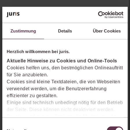
Sie kennen juris noch nicht?
Zustimmung
Details
Über Cookies
Erhalten Sie einen Einblick, wie juris das Rechts- und
Praxiswissensmanagement der Zukunft gestaltet, welche
Möglichkeiten Ihnen das juris Portal bietet und wie mit juris Ihre
Herzlich willkommen bei juris.
Arbeitsprozesse einfacher und effizienter werden.
Aktuelle Hinweise zu Cookies und Online-Tools
Cookies helfen uns, den bestmöglichen Onlineauftritt
für Sie anzubieten.
Cookies sind kleine Textdateien, die von Webseiten
verwendet werden, um die Benutzererfahrung
effizienter zu gestalten.
Einige sind technisch unbedingt nötig für den Betrieb
der Seite. Diese können nicht deaktiviert werden.
Der Verwendung von Cookies, die Marketing- oder
Analyse-Zwecken dienen und uns helfen, unsere
Einwilligungsauswahl