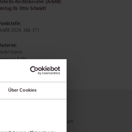
Arbeits-Rechtsberater (ArbRB)
Verlag Dr. Otto Schmidt
IS AKADEMIE
Fundstelle:
ziert und zertifiziert: Online-
ArbRB 2024, 368-371
ildungen
für Fachanwälte
in allen
ienstrecht
gen Fachgebieten.
Autoren:
echt
Detlef Grimm
Sebastian Krülls
mehr erfahren
Über Cookies
uristen
 nicht?
Online-Produktberater starten
Alle Kontaktmöglichkeiten
echt
- und Praxiswissensmanagement der Zukunft
al bietet und wie mit juris Ihre
 und