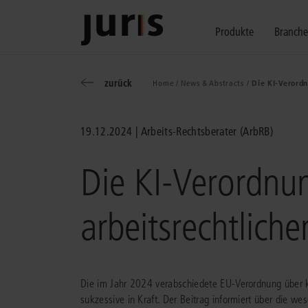
Produkte
Branch
zurück
Home /
News & Abstracts /
Die KI-Verordn
Wählen Sie bitt
Kompetenz für j
Unsere Services
zurück
zurück
zurück
19.12.2024
Arbeits-Rechtsberater (ArbRB)
Schalten Sie mit unseren flexibel ko
Erfahren Sie, welche Vorteile die Lö
Fragen zum juris Portal oder zu uns
Alle Produkte anzeigen
Die KI-Verordnu
arbeitsrechtliche
juris Recht
juris Business
juris Akademie
Die im Jahr 2024 verabschiedete EU-Verordnung über kün
sukzessive in Kraft. Der Beitrag informiert über die wes
zu den Produkten
zu den Produkten
zu den Produkten