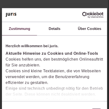
Sie kennen juris noch nicht?
Zustimmung
Details
Über Cookies
Erhalten Sie einen Einblick, wie juris das Rechts- und
Praxiswissensmanagement der Zukunft gestaltet, welche
Herzlich willkommen bei juris.
Möglichkeiten Ihnen das juris Portal bietet und wie mit juris Ihre
Arbeitsprozesse einfacher und effizienter werden.
Aktuelle Hinweise zu Cookies und Online-Tools
Cookies helfen uns, den bestmöglichen Onlineauftritt
für Sie anzubieten.
Cookies sind kleine Textdateien, die von Webseiten
verwendet werden, um die Benutzererfahrung
effizienter zu gestalten.
Einige sind technisch unbedingt nötig für den Betrieb
der Seite. Diese können nicht deaktiviert werden.
Der Verwendung von Cookies, die Marketing- oder
Analyse-Zwecken dienen und uns helfen, unsere
Einwilligungsauswahl