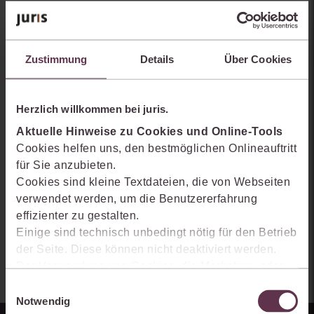
Sie kennen juris noch nicht?
Erhalten Sie einen Einblick, wie juris das Rechts- und
Zustimmung
Details
Über Cookies
Praxiswissensmanagement der Zukunft gestaltet, welche
Möglichkeiten Ihnen das juris Portal bietet und wie mit juris Ihre
Arbeitsprozesse einfacher und effizienter werden.
Herzlich willkommen bei juris.
Aktuelle Hinweise zu Cookies und Online-Tools
Cookies helfen uns, den bestmöglichen Onlineauftritt
für Sie anzubieten.
Cookies sind kleine Textdateien, die von Webseiten
verwendet werden, um die Benutzererfahrung
effizienter zu gestalten.
Einige sind technisch unbedingt nötig für den Betrieb
der Seite. Diese können nicht deaktiviert werden.
Der Verwendung von Cookies, die Marketing- oder
Analyse-Zwecken dienen und uns helfen, unsere
Einwilligungsauswahl
Produkte zu optimieren, können Sie zustimmen,
Notwendig