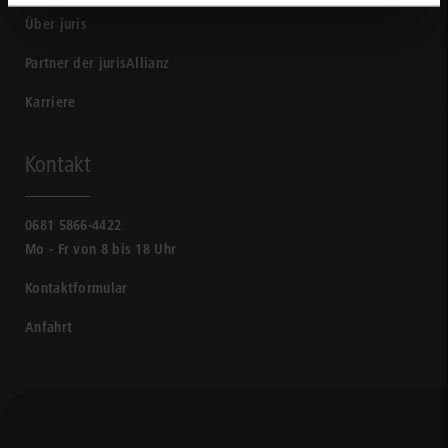
Über juris
Partner der jurisAllianz
Karriere
Kontakt
0681 5866-4422
Mo - Fr von 8 bis 18 Uhr
Kontaktformular
Anfahrt