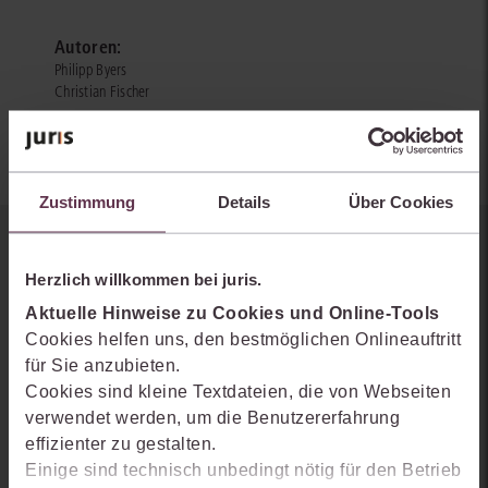
Autoren:
Philipp Byers
Christian Fischer
Zustimmung
Details
Über Cookies
Sie kennen juris noch nicht?
Herzlich willkommen bei juris.
Erhalten Sie einen Einblick, wie juris das Rechts- und
Aktuelle Hinweise zu Cookies und Online-Tools
Praxiswissensmanagement der Zukunft gestaltet, welche
Cookies helfen uns, den bestmöglichen Onlineauftritt
Möglichkeiten Ihnen das juris Portal bietet und wie mit juris Ihre
für Sie anzubieten.
Arbeitsprozesse einfacher und effizienter werden.
Cookies sind kleine Textdateien, die von Webseiten
verwendet werden, um die Benutzererfahrung
effizienter zu gestalten.
Einige sind technisch unbedingt nötig für den Betrieb