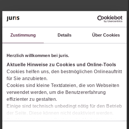
Sie kennen juris noch nicht?
Zustimmung
Details
Über Cookies
Erhalten Sie einen Einblick, wie juris das Rechts- und
Praxiswissensmanagement der Zukunft gestaltet, welche
Herzlich willkommen bei juris.
Möglichkeiten Ihnen das juris Portal bietet und wie mit juris Ihre
Aktuelle Hinweise zu Cookies und Online-Tools
Arbeitsprozesse einfacher und effizienter werden.
Cookies helfen uns, den bestmöglichen Onlineauftritt
für Sie anzubieten.
Cookies sind kleine Textdateien, die von Webseiten
verwendet werden, um die Benutzererfahrung
effizienter zu gestalten.
Einige sind technisch unbedingt nötig für den Betrieb
der Seite. Diese können nicht deaktiviert werden.
Der Verwendung von Cookies, die Marketing- oder
Analyse-Zwecken dienen und uns helfen, unsere
Einwilligungsauswahl