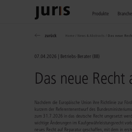
Produkte
Branch
zurück
Home /
News & Abstracts /
Das neue Rech
Wählen Sie bitt
Kompetenz für j
Unsere Services
zurück
zurück
zurück
07.04.2026
Betriebs-Berater (BB)
Schalten Sie mit unseren flexibel ko
Erfahren Sie, welche Vorteile die Lö
Fragen zum juris Portal oder zu uns
Alle Produkte anzeigen
Das neue Recht 
Nachdem die Europäische Union ihre Richtlinie zur Förd
kurzem der Referentenentwurf des Bundesministeriums f
juris Recht
juris Business
juris Akademie
zum 31.7.2026 in das deutsche Recht umgesetzt werden
wichtige Änderungen im Kaufgewährleistungsrecht vorb
zu den Produkten
zu den Produkten
zu den Produkten
neues Recht auf Reparatur geschaffen, mit dem in erster