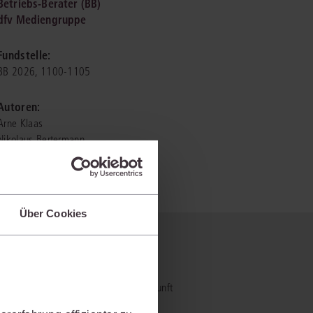
Betriebs-Berater (BB)
dfv Mediengruppe
IS AKADEMIE
Fundstelle:
ziert und zertifiziert: Online-
BB 2026, 1100-1105
ildungen
für Fachanwälte
in allen
ienstrecht
gen Fachgebieten.
Autoren:
echt
Arne Klaas
Nikolaus Bertermann
mehr erfahren
Über Cookies
uristen
 nicht?
Online-Produktberater starten
Alle Kontaktmöglichkeiten
echt
- und Praxiswissensmanagement der Zukunft
al bietet und wie mit juris Ihre
 und