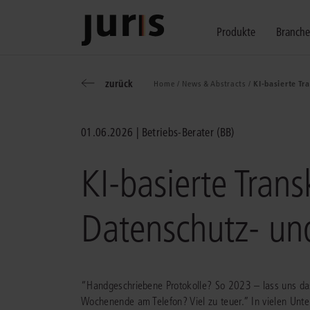
Produkte
Branch
zurück
Home /
News & Abstracts /
KI-basierte Tr
Wählen Sie bitt
Kompetenz für j
Unsere Services
zurück
zurück
zurück
01.06.2026
Betriebs-Berater (BB)
Schalten Sie mit unseren flexibel ko
Erfahren Sie, welche Vorteile die Lö
Fragen zum juris Portal oder zu uns
Alle Produkte anzeigen
KI-basierte Tran
Datenschutz- und
juris Recht
juris Business
juris Akademie
“Handgeschriebene Protokolle? So 2023 – lass uns da
Wochenende am Telefon? Viel zu teuer.” In vielen Unte
zu den Produkten
zu den Produkten
zu den Produkten