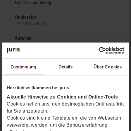
Erich Schmidt Verlag
Fundstelle:
BePr 2024, 508-513
Autoren:
Dr. rer. nat. Uta Wegewitz
Dr. PH David Beck
Zustimmung
Details
Über Cookies
Herzlich willkommen bei juris.
Sie kennen juris noch nicht?
Aktuelle Hinweise zu Cookies und Online-Tools
Cookies helfen uns, den bestmöglichen Onlineauftritt
Erhalten Sie einen Einblick, wie juris das Rechts- und
für Sie anzubieten.
Praxiswissensmanagement der Zukunft gestaltet, welche
Cookies sind kleine Textdateien, die von Webseiten
Möglichkeiten Ihnen das juris Portal bietet und wie mit juris Ihre
verwendet werden, um die Benutzererfahrung
Arbeitsprozesse einfacher und effizienter werden.