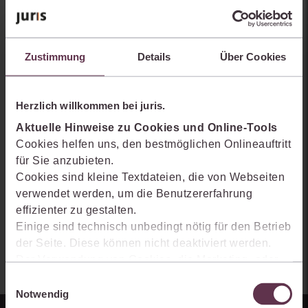
Sie kennen juris noch nicht?
Erhalten Sie einen Einblick, wie juris das Rechts- und
Zustimmung
Details
Über Cookies
Praxiswissensmanagement der Zukunft gestaltet, welche
Möglichkeiten Ihnen das juris Portal bietet und wie mit juris Ihre
Arbeitsprozesse einfacher und effizienter werden.
Herzlich willkommen bei juris.
Aktuelle Hinweise zu Cookies und Online-Tools
Cookies helfen uns, den bestmöglichen Onlineauftritt
für Sie anzubieten.
Cookies sind kleine Textdateien, die von Webseiten
verwendet werden, um die Benutzererfahrung
effizienter zu gestalten.
Einige sind technisch unbedingt nötig für den Betrieb
der Seite. Diese können nicht deaktiviert werden.
Der Verwendung von Cookies, die Marketing- oder
Analyse-Zwecken dienen und uns helfen, unsere
Einwilligungsauswahl
Produkte zu optimieren, können Sie zustimmen,
Notwendig