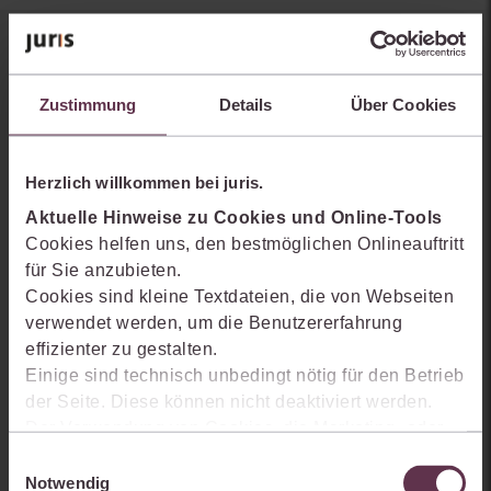
Sie kennen juris noch nicht?
Zustimmung
Details
Über Cookies
Erhalten Sie einen Einblick, wie juris das Rechts- und
Praxiswissensmanagement der Zukunft gestaltet, welche
Möglichkeiten Ihnen das juris Portal bietet und wie mit juris Ihre
Herzlich willkommen bei juris.
Arbeitsprozesse einfacher und effizienter werden.
Aktuelle Hinweise zu Cookies und Online-Tools
Cookies helfen uns, den bestmöglichen Onlineauftritt
für Sie anzubieten.
Cookies sind kleine Textdateien, die von Webseiten
verwendet werden, um die Benutzererfahrung
effizienter zu gestalten.
Einige sind technisch unbedingt nötig für den Betrieb
der Seite. Diese können nicht deaktiviert werden.
Der Verwendung von Cookies, die Marketing- oder
Analyse-Zwecken dienen und uns helfen, unsere
Einwilligungsauswahl
Produkte zu optimieren, können Sie zustimmen,
Notwendig