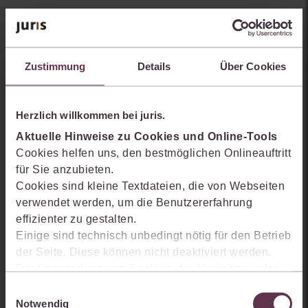
Sie kennen juris noch nicht?
Zustimmung
Details
Über Cookies
Erhalten Sie einen Einblick, wie juris das Rechts- und
Praxiswissensmanagement der Zukunft gestaltet, welche
Möglichkeiten Ihnen das juris Portal bietet und wie mit juris Ihre
Herzlich willkommen bei juris.
Arbeitsprozesse einfacher und effizienter werden.
Aktuelle Hinweise zu Cookies und Online-Tools
Cookies helfen uns, den bestmöglichen Onlineauftritt
für Sie anzubieten.
Cookies sind kleine Textdateien, die von Webseiten
verwendet werden, um die Benutzererfahrung
effizienter zu gestalten.
Einige sind technisch unbedingt nötig für den Betrieb
der Seite. Diese können nicht deaktiviert werden.
Der Verwendung von Cookies, die Marketing- oder
Analyse-Zwecken dienen und uns helfen, unsere
Einwilligungsauswahl
Produkte zu optimieren, können Sie zustimmen,
Notwendig