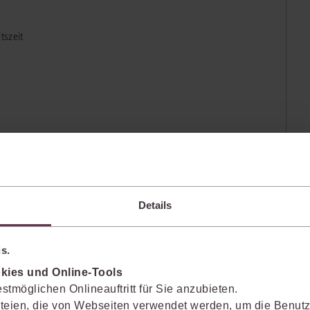
Immaterialgüte
Kanzleimanagement
tszeit
Zivil- und Zivi
Medizinrecht
Miet- und Wohneigentumsrecht
geversicherung, Rentenversicherung, Arbeitslosenversicherung,
Details
s.
kies und Online-Tools
stmöglichen Onlineauftritt für Sie anzubieten.
ter Haushalte
teien, die von Webseiten verwendet werden, um die Benutze