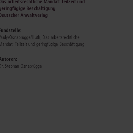
Das arbeitsrechtliche Mandat: Teilzeit und
geringfügige Beschäftigung
Deutscher Anwaltverlag
IS AKADEMIE
ziert und zertifiziert: Online-
Fundstelle:
ildungen
für Fachanwälte
in allen
ienstrecht
Pauly/Osnabrügge/Huth, Das arbeitsrechtliche
gen Fachgebieten.
Mandat: Teilzeit und geringfügige Beschäftigung
echt
Autoren:
mehr erfahren
Dr. Stephan Osnabrügge
uristen
Online-Produktberater starten
Alle Kontaktmöglichkeiten
echt
 und