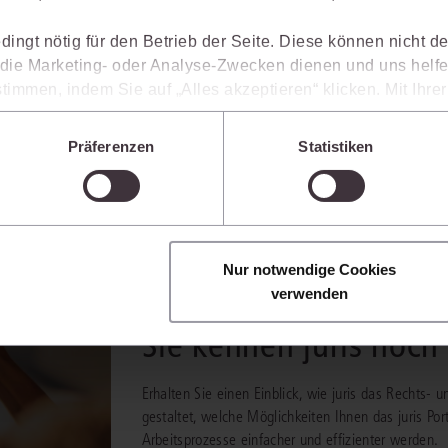
rtretende Rechtsanwälte, Fachanwälte des Arbeits- und
dingt nötig für den Betrieb der Seite. Diese können nicht de
uristen.
ie Marketing- oder Analyse-Zwecken dienen und uns helfe
ausgewiesene anwaltliche
e und Michael Huth sind
timmen, indem Sie auf „Alles akzeptieren“ klicken. Mit Ihr
eit 2021 am Lehrstuhl für Bürgerliches Recht, Arbeitsrecht und
den, dass die mittels der Cookies erhobenen Daten mögliche
n, die ein niedrigeres Datenschutzniveau als die EU aufwe
Präferenzen
Statistiken
Sie jederzeit individuell anpassen. Weitere Infos finden Si
 unseren
Hinweisen zum Datenschutz
.
Nur notwendige Cookies
verwenden
Sie kennen juris noch
Erhalten Sie einen Einblick, wie juris das Rechts
gestaltet, welche Möglichkeiten Ihnen das juris Port
Arbeitsprozesse einfacher und effizienter werden.