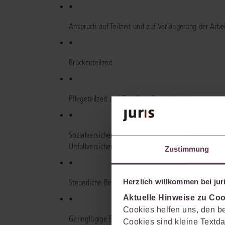
•
Anspruch auf Teilzeit und auf Verlängerung der Arbei
•
Brückenteilzeit
•
Pflegeteilzeit und Familienpflegezeit
•
Sozialversicherungsrecht: Krankenversicherung, Pfle
Unfallversicherung
Zustimmung
•
Herzlich willkommen bei juri
Steuerliche Behandlung der Teilzeitarbeit
Aktuelle Hinweise zu Coo
•
Cookies helfen uns, den be
Geringfügige Beschäftigung: in und außerhalb priva
Cookies sind kleine Textda