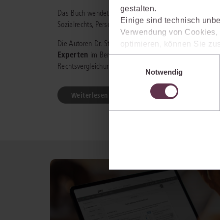
gestalten.
Das Buch wendet sich sowohl an beratende als auch ve
Einige sind technisch unbe
Sozialrechts, Personalvertretungen sowie Unternehmensj
Verwendung von Cookies, d
Die Autoren Dr. Stephan Pauly, Dr. Stephan Osnabrügg
optimieren, können Sie zus
Experten
im Bereich Arbeitsrecht. Michael Pauly ist s
sich auch damit einverstan
Einwilligungsauswahl
Rechtsvergleichung der Fernuniversität Hagen tätig.
die USA) übermittelt werde
Notwendig
Ihre Einstellungen können 
im Cookiebanner sowie in
Weiterlesen