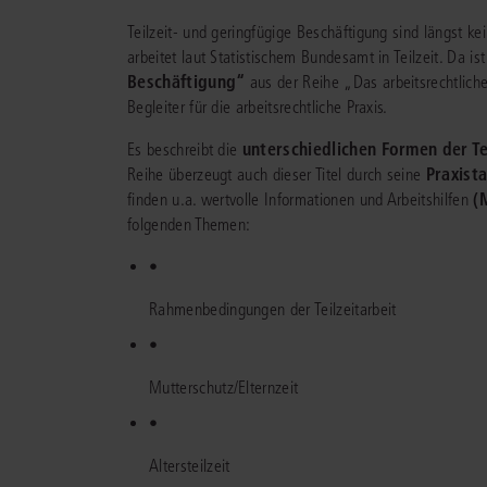
Bei juris erhalten Sie genau die juristis
Damit das Wissen noch besser für 
Teilzeit- und geringfügige Beschäftigung sind längst 
Informationen und Management-Tools, 
arbeitet:
Hilfe, Training, Downloads - h
JURIS RECHT
arbeitet laut Statistischem Bundesamt in Teilzeit. Da is
Ihre Arbeitsprozesse erleichtern – aktuel
finden Sie alles, um juris noch besser zu
Beschäftigung“
aus der Reihe „Das arbeitsrechtliche
vollständig und intelligent vernetzt.
nutzen.
Vollständig und vernetzt: Übergreifend
Durch unsere langjährige Zusammenarb
Begleiter für die arbeitsrechtliche Praxis.
Rechtsinformationen sowie vertiefende
mit namhaften Kunden konnten wir uns
Sprechen Sie mit unseren routinier
Inhalte zu allen Fachgebieten
für Lega
Portfolio optimal auf Ihre Anforderung
Referenten über Ihr Anliegen.
Gern
unterschiedlichen Formen der Te
Es beschreibt die
Professionals
.
abstimmen.
erörtern wir gemeinsam, wie das juris P
Praxista
Reihe überzeugt auch dieser Titel durch seine
Sie am besten unterstützen kann.
(
finden u.a. wertvolle Informationen und Arbeitshilfen
folgenden Themen:
alle Branchen
mehr erfahren
alle Services
•
Rahmenbedingungen der Teilzeitarbeit
•
PRODUKTBERATUNG
Mutterschutz/Elternzeit
Kontakt
Wir beraten Sie persönlich unter
0681 58
•
Wir unterstützen Sie persönlich unter
068
Testen Sie auch gerne unseren Online-Pro
Altersteilzeit