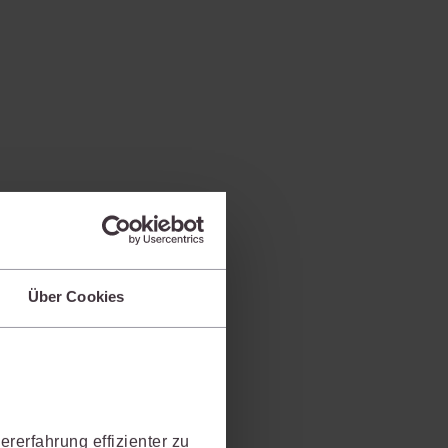
rrecht
lprozessrecht
Über Cookies
rerfahrung effizienter zu