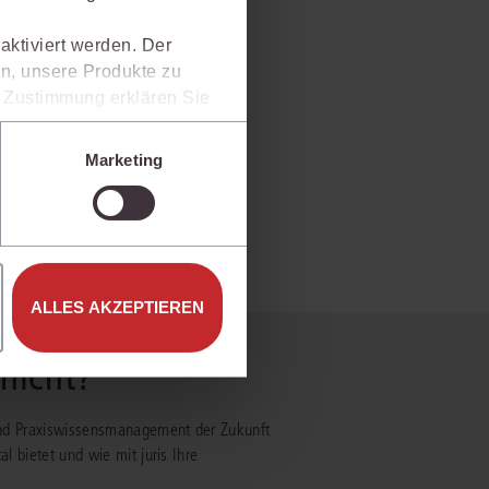
aktiviert werden. Der
n, unsere Produkte zu
er Zustimmung erklären Sie
rweise in Drittländer (z.B.
isen.
Marketing
e unter den Einstellungen
ALLES AKZEPTIEREN
 nicht?
- und Praxiswissensmanagement der Zukunft
al bietet und wie mit juris Ihre