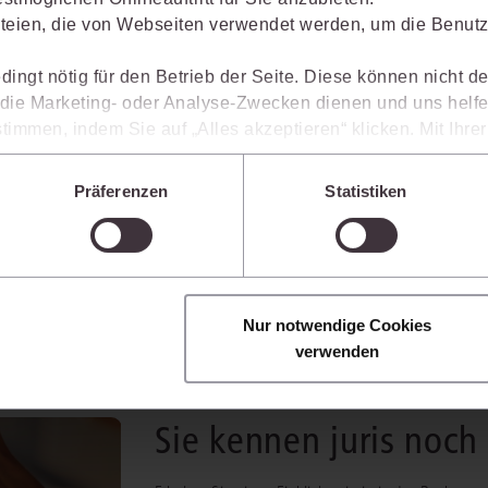
teien, die von Webseiten verwendet werden, um die Benutze
dingt nötig für den Betrieb der Seite. Diese können nicht de
ie Marketing- oder Analyse-Zwecken dienen und uns helfe
timmen, indem Sie auf „Alles akzeptieren“ klicken. Mit Ihr
den, dass die mittels der Cookies erhobenen Daten mögliche
n das Werk ab und machen es zu
n, die ein niedrigeres Datenschutzniveau als die EU aufwe
Präferenzen
Statistiken
Sie jederzeit individuell anpassen. Weitere Infos finden Si
otarpraxis.
 unseren
Hinweisen zum Datenschutz
.
Nur notwendige Cookies
verwenden
Sie kennen juris noch