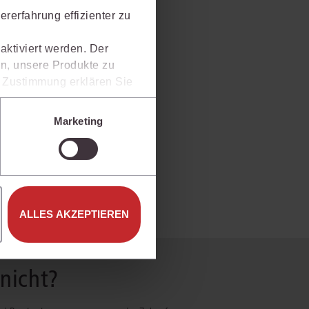
rerfahrung effizienter zu
aktiviert werden. Der
n, unsere Produkte zu
er Zustimmung erklären Sie
rweise in Drittländer (z.B.
isen.
Marketing
e unter den Einstellungen
ALLES AKZEPTIEREN
 nicht?