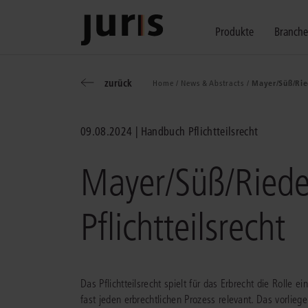
Produkte
Branch
zurück
Home /
News & Abstracts /
Mayer/Süß/Ried
Wählen Sie bitt
Kompetenz für j
Unsere Services
zurück
zurück
zurück
09.08.2024
Handbuch Pflichtteilsrecht
Schalten Sie mit unseren flexibel ko
Erfahren Sie, welche Vorteile die Lö
Fragen zum juris Portal oder zu uns
Alle Produkte anzeigen
Mayer/Süß/Riedel
Pflichtteilsrecht
juris Recht
juris Business
juris Akademie
Das Pflichtteilsrecht spielt für das Erbrecht die Rolle e
fast jeden erbrechtlichen Prozess relevant. Das vorlieg
zu den Produkten
zu den Produkten
zu den Produkten