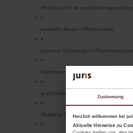
Pflichtteilsrecht in der notariellen Vertragsgestaltung
•
anwaltliches Mandat in Pflichtteilssachen
•
prozessuale Durchsetzung von Pflichtteilsansprüche
•
Unternehmensbewertung und Pflichtteil
•
gesellschaftsrechtliche Beteiligungen als Nachlassb
Zustimmung
•
Pflichtteil im Steuerrecht
Herzlich willkommen bei juri
•
Aktuelle Hinweise zu Coo
Cookies helfen uns, den be