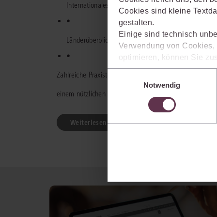
Internationales Pflichtteilsrecht
Cookies sind kleine Textda
•
gestalten.
Einige sind technisch unbe
Länderüberblick
Verwendung von Cookies, d
•
optimieren, können Sie zus
sich auch damit einverstan
Einwilligungsauswahl
Zahlreiche Praxistipps, Muster und Checklisten runde
die USA) übermittelt werde
Notwendig
Ihre Einstellungen können 
einem nützlichen Helfer in der täglichen Anwalts- und N
im Cookiebanner sowie in
Weiterlesen