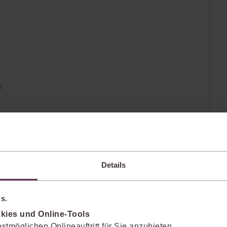
Immaterialgüte
Kanzleimanagement
Zivil- und Zivi
Medizinrecht
Miet- und Wohneigentumsrecht
n
estandteile
Details
s.
kies und Online-Tools
stmöglichen Onlineauftritt für Sie anzubieten.