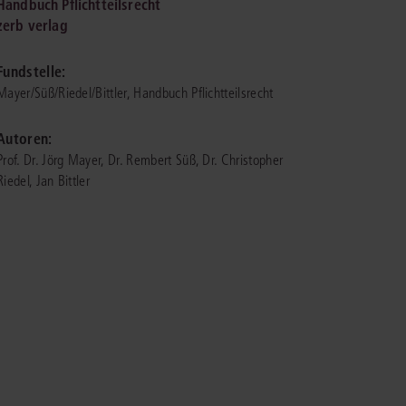
Handbuch Pflichtteilsrecht
zerb verlag
IS AKADEMIE
Fundstelle:
ziert und zertifiziert: Online-
Mayer/Süß/Riedel/Bittler, Handbuch Pflichtteilsrecht
ildungen
für Fachanwälte
in allen
ienstrecht
gen Fachgebieten.
Autoren:
echt
Prof. Dr. Jörg Mayer, Dr. Rembert Süß, Dr. Christopher
Riedel, Jan Bittler
mehr erfahren
uristen
Online-Produktberater starten
Alle Kontaktmöglichkeiten
echt
 und