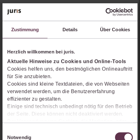
Sie kennen juris noch nicht?
Zustimmung
Details
Über Cookies
Erhalten Sie einen Einblick, wie juris das Rechts- und
Praxiswissensmanagement der Zukunft gestaltet, welche
Möglichkeiten Ihnen das juris Portal bietet und wie mit juris Ihre
Herzlich willkommen bei juris.
Arbeitsprozesse einfacher und effizienter werden.
Aktuelle Hinweise zu Cookies und Online-Tools
Cookies helfen uns, den bestmöglichen Onlineauftritt
für Sie anzubieten.
Cookies sind kleine Textdateien, die von Webseiten
verwendet werden, um die Benutzererfahrung
effizienter zu gestalten.
Einige sind technisch unbedingt nötig für den Betrieb
der Seite. Diese können nicht deaktiviert werden.
Der Verwendung von Cookies, die Marketing- oder
Analyse-Zwecken dienen und uns helfen, unsere
Einwilligungsauswahl
Produkte zu optimieren, können Sie zustimmen,
Notwendig