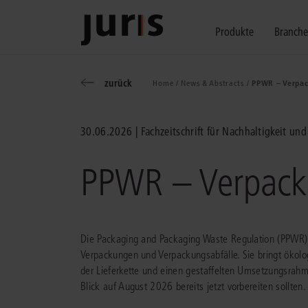
Produkte
Branch
zurück
Home /
News & Abstracts /
PPWR – Verpac
Wählen Sie bitt
Kompetenz für j
Unsere Services
zurück
zurück
zurück
30.06.2026
Fachzeitschrift für Nachhaltigkeit un
Schalten Sie mit unseren flexibel ko
Erfahren Sie, welche Vorteile die Lö
Fragen zum juris Portal oder zu uns
Alle Produkte anzeigen
PPWR – Verpack
Die Packaging and Packaging Waste Regulation (PPWR)
Verpackungen und Verpackungsabfälle. Sie bringt ökol
juris Recht
juris Business
juris Akademie
der Lieferkette und einen gestaffelten Umsetzungsrahm
Blick auf August 2026 bereits jetzt vorbereiten sollten.
zu den Produkten
zu den Produkten
zu den Produkten