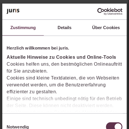
Sie kennen juris noch nicht?
Zustimmung
Details
Über Cookies
Erhalten Sie einen Einblick, wie juris das Rechts- und
Praxiswissensmanagement der Zukunft gestaltet, welche
Möglichkeiten Ihnen das juris Portal bietet und wie mit juris Ihre
Herzlich willkommen bei juris.
Arbeitsprozesse einfacher und effizienter werden.
Aktuelle Hinweise zu Cookies und Online-Tools
Cookies helfen uns, den bestmöglichen Onlineauftritt
für Sie anzubieten.
Cookies sind kleine Textdateien, die von Webseiten
verwendet werden, um die Benutzererfahrung
effizienter zu gestalten.
Einige sind technisch unbedingt nötig für den Betrieb
der Seite. Diese können nicht deaktiviert werden.
Der Verwendung von Cookies, die Marketing- oder
Analyse-Zwecken dienen und uns helfen, unsere
Einwilligungsauswahl
Produkte zu optimieren, können Sie zustimmen,
Notwendig