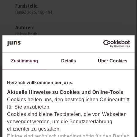
Fundstelle:
FamRZ 2025, 490-494
Autoren:
Helmut Borth
Zustimmung
Details
Über Cookies
Sie kennen juris noch nicht?
Herzlich willkommen bei juris.
Aktuelle Hinweise zu Cookies und Online-Tools
Erhalten Sie einen Einblick, wie juris das Rechts- und
Cookies helfen uns, den bestmöglichen Onlineauftritt
Praxiswissensmanagement der Zukunft gestaltet, welche
für Sie anzubieten.
Möglichkeiten Ihnen das juris Portal bietet und wie mit juris Ihre
Cookies sind kleine Textdateien, die von Webseiten
Arbeitsprozesse einfacher und effizienter werden.
verwendet werden, um die Benutzererfahrung
effizienter zu gestalten.
Einige sind technisch unbedingt nötig für den Betrieb