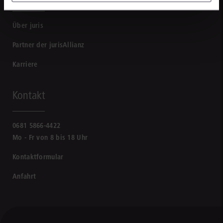
Über juris
Partner der jurisAllianz
Karriere
Kontakt
0681 5866-4422
Mo - Fr von 8 bis 18 Uhr
Kontaktformular
Anfahrt