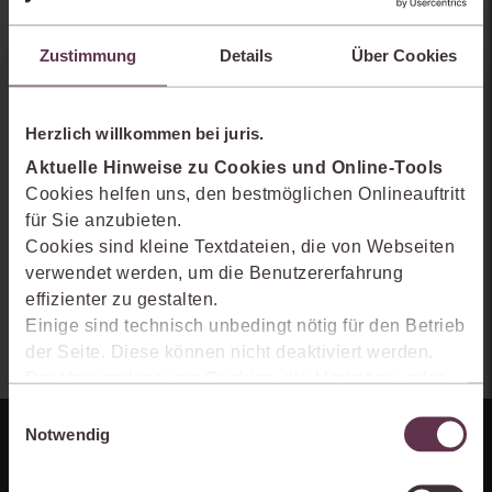
Erhalten Sie einen Einblick, wie juris das Rechts- und
Praxiswissensmanagement der Zukunft gestaltet, welche
Zustimmung
Details
Über Cookies
Möglichkeiten Ihnen das juris Portal bietet und wie mit juris Ihre
Arbeitsprozesse einfacher und effizienter werden.
Herzlich willkommen bei juris.
Aktuelle Hinweise zu Cookies und Online-Tools
Cookies helfen uns, den bestmöglichen Onlineauftritt
für Sie anzubieten.
Cookies sind kleine Textdateien, die von Webseiten
verwendet werden, um die Benutzererfahrung
effizienter zu gestalten.
Einige sind technisch unbedingt nötig für den Betrieb
der Seite. Diese können nicht deaktiviert werden.
Der Verwendung von Cookies, die Marketing- oder
Analyse-Zwecken dienen und uns helfen, unsere
Einwilligungsauswahl
Produkte zu optimieren, können Sie zustimmen,
Notwendig
indem Sie auf „Alles akzeptieren“ klicken. Mit Ihrer
Zustimmung erklären Sie sich auch damit