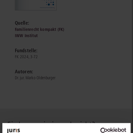
Quelle:
Familienrecht kompakt (FK)
IWW Institut
Fundstelle:
FK 2024, 3-72
Autoren:
Dr. jur. Marko Oldenburger
Sie kennen juris noch nicht?