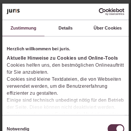
Sie kennen juris noch nicht?
Zustimmung
Details
Über Cookies
Erhalten Sie einen Einblick, wie juris das Rechts- und
Praxiswissensmanagement der Zukunft gestaltet, welche
Möglichkeiten Ihnen das juris Portal bietet und wie mit juris Ihre
Herzlich willkommen bei juris.
Arbeitsprozesse einfacher und effizienter werden.
Aktuelle Hinweise zu Cookies und Online-Tools
Cookies helfen uns, den bestmöglichen Onlineauftritt
für Sie anzubieten.
Cookies sind kleine Textdateien, die von Webseiten
verwendet werden, um die Benutzererfahrung
effizienter zu gestalten.
Einige sind technisch unbedingt nötig für den Betrieb
der Seite. Diese können nicht deaktiviert werden.
Der Verwendung von Cookies, die Marketing- oder
Analyse-Zwecken dienen und uns helfen, unsere
Einwilligungsauswahl
Produkte zu optimieren, können Sie zustimmen,
Notwendig