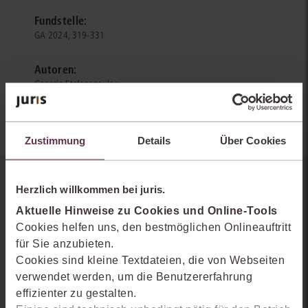
Fundstelle:
GA 2024, 319-331
Autoren:
Georgia Stefanopoulou
Zustimmung
Details
Über Cookies
Sie kennen juris noch nicht?
Herzlich willkommen bei juris.
Aktuelle Hinweise zu Cookies und Online-Tools
Erhalten Sie einen Einblick, wie juris das Rechts- und
Cookies helfen uns, den bestmöglichen Onlineauftritt
Praxiswissensmanagement der Zukunft gestaltet, welche
für Sie anzubieten.
Möglichkeiten Ihnen das juris Portal bietet und wie mit juris Ihre
Cookies sind kleine Textdateien, die von Webseiten
Arbeitsprozesse einfacher und effizienter werden.
verwendet werden, um die Benutzererfahrung
effizienter zu gestalten.