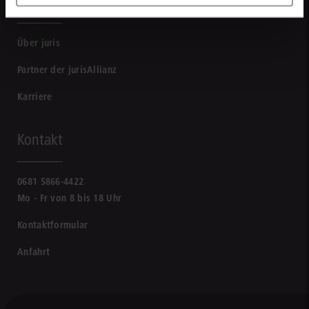
Unternehmen
Über juris
Partner der jurisAllianz
Karriere
Kontakt
0681 5866-4422
Mo - Fr von 8 bis 18 Uhr
Kontaktformular
Anfahrt