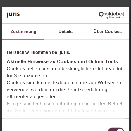
Sie kennen juris noch nicht?
Zustimmung
Details
Über Cookies
Erhalten Sie einen Einblick, wie juris das Rechts- und
Praxiswissensmanagement der Zukunft gestaltet, welche
Möglichkeiten Ihnen das juris Portal bietet und wie mit juris Ihre
Herzlich willkommen bei juris.
Arbeitsprozesse einfacher und effizienter werden.
Aktuelle Hinweise zu Cookies und Online-Tools
Cookies helfen uns, den bestmöglichen Onlineauftritt
für Sie anzubieten.
Cookies sind kleine Textdateien, die von Webseiten
verwendet werden, um die Benutzererfahrung
effizienter zu gestalten.
Einige sind technisch unbedingt nötig für den Betrieb
der Seite. Diese können nicht deaktiviert werden.
Der Verwendung von Cookies, die Marketing- oder
Analyse-Zwecken dienen und uns helfen, unsere
Einwilligungsauswahl