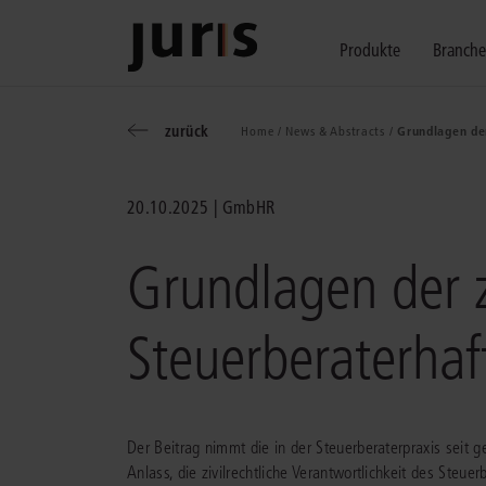
Produkte
Branch
zurück
Home /
News & Abstracts /
Grundlagen der
Wählen Sie bitt
Kompetenz für j
Unsere Services
zurück
zurück
zurück
20.10.2025
GmbHR
Schalten Sie mit unseren flexibel ko
Erfahren Sie, welche Vorteile die Lö
Fragen zum juris Portal oder zu uns
Alle Produkte anzeigen
Grundlagen der z
Steuerberaterha
juris Recht
juris Business
juris Akademie
Der Beitrag nimmt die in der Steuerberaterpraxis sei
Anlass, die zivilrechtliche Verantwortlichkeit des Steue
zu den Produkten
zu den Produkten
zu den Produkten