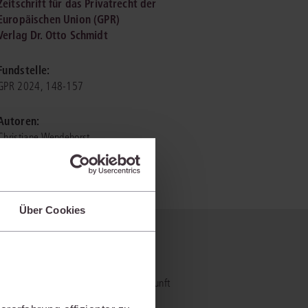
Zeitschrift für das Privatrecht der
Europäischen Union (GPR)
Verlag Dr. Otto Schmidt
IS AKADEMIE
ziert und zertifiziert: Online-
Fundstelle:
ildungen
für Fachanwälte
in allen
ienstrecht
GPR 2024, 148-157
gen Fachgebieten.
echt
Autoren:
Christiane Wendehorst
mehr erfahren
Über Cookies
uristen
 nicht?
Online-Produktberater starten
Alle Kontaktmöglichkeiten
echt
- und Praxiswissensmanagement der Zukunft
al bietet und wie mit juris Ihre
 und