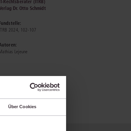
IT-Rechtsberater (ITRB)
Verlag Dr. Otto Schmidt
IS AKADEMIE
Fundstelle:
ziert und zertifiziert: Online-
ITRB 2024, 102-107
ildungen
für Fachanwälte
in allen
ienstrecht
gen Fachgebieten.
Autoren:
echt
Mathias Lejeune
mehr erfahren
uristen
Über Cookies
Online-Produktberater starten
Alle Kontaktmöglichkeiten
echt
 und