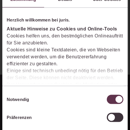
Herzlich willkommen bei juris.
Aktuelle Hinweise zu Cookies und Online-Tools
Cookies helfen uns, den bestmöglichen Onlineauftritt
für Sie anzubieten.
Cookies sind kleine Textdateien, die von Webseiten
verwendet werden, um die Benutzererfahrung
effizienter zu gestalten.
Einige sind technisch unbedingt nötig für den Betrieb
der Seite. Diese können nicht deaktiviert werden.
Der Verwendung von Cookies, die Marketing- oder
Analyse-Zwecken dienen und uns helfen, unsere
Einwilligungsauswahl
Produkte zu optimieren, können Sie zustimmen,
Notwendig
indem Sie auf „Alles akzeptieren“ klicken. Mit Ihrer
Zustimmung erklären Sie sich auch damit
Präferenzen
einverstanden, dass die mittels der Cookies
erhobenen Daten möglicherweise in Drittländer (z.B.