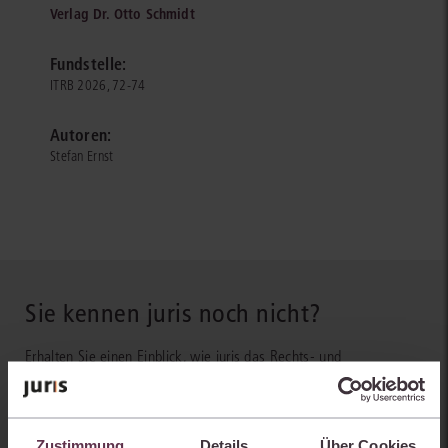
Verlag Dr. Otto Schmidt
Fundstelle:
ITRB 2026, 72-74
Autoren:
Stefan Ernst
Sie kennen juris noch nicht?
Erhalten Sie einen Einblick, wie juris das Rechts- und
Praxiswissensmanagement der Zukunft gestaltet, welche
Möglichkeiten Ihnen das juris Portal bietet und wie mit juris Ihre
Arbeitsprozesse einfacher und effizienter werden.
Zustimmung
Details
Über Cookies