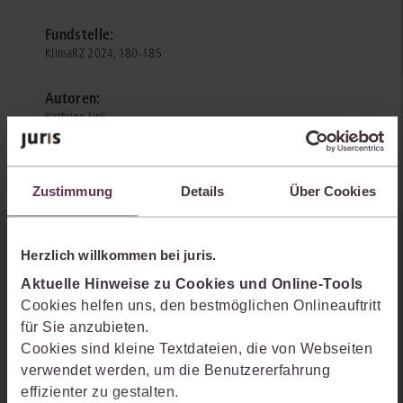
Fundstelle:
KlimaRZ 2024, 180-185
Autoren:
Kathrine Link
Zustimmung
Details
Über Cookies
Sie kennen juris noch nicht?
Herzlich willkommen bei juris.
Aktuelle Hinweise zu Cookies und Online-Tools
Erhalten Sie einen Einblick, wie juris das Rechts- und
Cookies helfen uns, den bestmöglichen Onlineauftritt
Praxiswissensmanagement der Zukunft gestaltet, welche
für Sie anzubieten.
Möglichkeiten Ihnen das juris Portal bietet und wie mit juris Ihre
Cookies sind kleine Textdateien, die von Webseiten
Arbeitsprozesse einfacher und effizienter werden.
verwendet werden, um die Benutzererfahrung
effizienter zu gestalten.