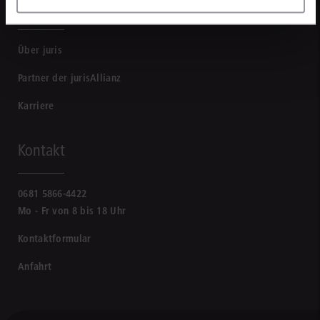
Unternehmen
Über juris
Partner der jurisAllianz
Karriere
Kontakt
0681 5866-4422
Mo - Fr von 8 bis 18 Uhr
Kontaktformular
Anfahrt