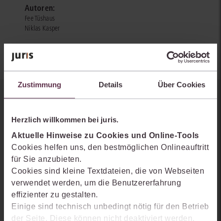
Autoren:
Fee Tüshaus
Niklas Kasper
Zustimmung
Details
Über Cookies
Sie kennen juris noch nicht?
Herzlich willkommen bei juris.
Erhalten Sie einen Einblick, wie juris das Rechts- und
Aktuelle Hinweise zu Cookies und Online-Tools
Praxiswissensmanagement der Zukunft gestaltet, welche
Cookies helfen uns, den bestmöglichen Onlineauftritt
Möglichkeiten Ihnen das juris Portal bietet und wie mit juris Ihre
für Sie anzubieten.
Arbeitsprozesse einfacher und effizienter werden.
Cookies sind kleine Textdateien, die von Webseiten
verwendet werden, um die Benutzererfahrung
effizienter zu gestalten.
Einige sind technisch unbedingt nötig für den Betrieb
der Seite. Diese können nicht deaktiviert werden.