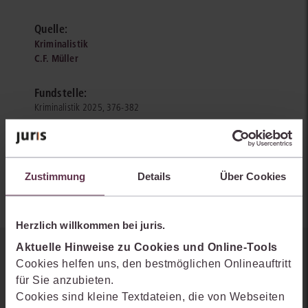
Quelle:
Kriminalistik
C.F. Müller
Fundstelle:
Kriminalistik 2025, 376-382
Autoren:
Lukas Theinl
Zustimmung
Details
Über Cookies
Herzlich willkommen bei juris.
Aktuelle Hinweise zu Cookies und Online-Tools
Sie kennen juris noch nicht?
Cookies helfen uns, den bestmöglichen Onlineauftritt
für Sie anzubieten.
Erhalten Sie einen Einblick, wie juris das Rechts- und
Cookies sind kleine Textdateien, die von Webseiten