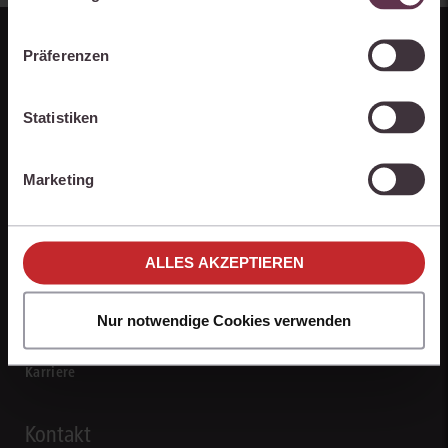
indem Sie auf „Alles akzeptieren“ klicken. Mit Ihrer
Zustimmung erklären Sie sich auch damit
Präferenzen
einverstanden, dass die mittels der Cookies
erhobenen Daten möglicherweise in Drittländer (z.B.
die USA) übermittelt werden, die ein niedrigeres
Statistiken
Datenschutzniveau als die EU aufweisen.
Ihre Einstellungen können Sie jederzeit individuell
Marketing
anpassen. Weitere Infos finden Sie unter den
Einstellungen im Cookiebanner sowie in
Unternehmen
unseren
Hinweisen zum Datenschutz
.
ALLES AKZEPTIEREN
Über juris
Nur notwendige Cookies verwenden
Partner der jurisAllianz
Karriere
Kontakt