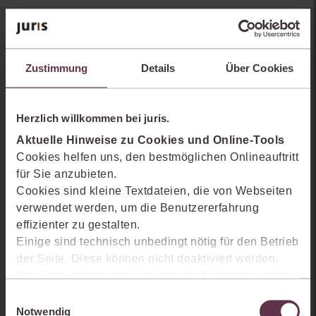
Sie kennen juris noch nicht?
Zustimmung
Details
Über Cookies
Erhalten Sie einen Einblick, wie juris das Rechts- und
Praxiswissensmanagement der Zukunft gestaltet, welche
Möglichkeiten Ihnen das juris Portal bietet und wie mit juris Ihre
Herzlich willkommen bei juris.
Arbeitsprozesse einfacher und effizienter werden.
Aktuelle Hinweise zu Cookies und Online-Tools
Cookies helfen uns, den bestmöglichen Onlineauftritt
für Sie anzubieten.
Cookies sind kleine Textdateien, die von Webseiten
verwendet werden, um die Benutzererfahrung
effizienter zu gestalten.
Einige sind technisch unbedingt nötig für den Betrieb
der Seite. Diese können nicht deaktiviert werden.
Der Verwendung von Cookies, die Marketing- oder
Analyse-Zwecken dienen und uns helfen, unsere
Einwilligungsauswahl
Produkte zu optimieren, können Sie zustimmen,
Notwendig