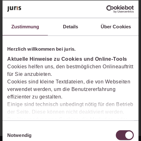
Sie kennen juris noch nicht?
Erhalten Sie einen Einblick, wie juris das Rechts- und
Zustimmung
Details
Über Cookies
Praxiswissensmanagement der Zukunft gestaltet, welche
Möglichkeiten Ihnen das juris Portal bietet und wie mit juris Ihre
Arbeitsprozesse einfacher und effizienter werden.
Herzlich willkommen bei juris.
Aktuelle Hinweise zu Cookies und Online-Tools
Cookies helfen uns, den bestmöglichen Onlineauftritt
für Sie anzubieten.
Cookies sind kleine Textdateien, die von Webseiten
verwendet werden, um die Benutzererfahrung
effizienter zu gestalten.
Einige sind technisch unbedingt nötig für den Betrieb
der Seite. Diese können nicht deaktiviert werden.
Der Verwendung von Cookies, die Marketing- oder
Analyse-Zwecken dienen und uns helfen, unsere
Einwilligungsauswahl
Produkte zu optimieren, können Sie zustimmen,
Notwendig